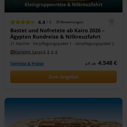
Kleingruppenreise & Nilkreuzfahrt
4.4
/ 5
35
Bewertungen
Bastet und Nofretete ab Kairo 2026 –
Ägypten Rundreise & Nilkreuzfahrt
21 Nächte
· Verpflegungspaket 1 - Verpflegungspaket 2
Karte
MS Saray
4.548 €
Termine & Preise
p.P. ab
Zum Angebot