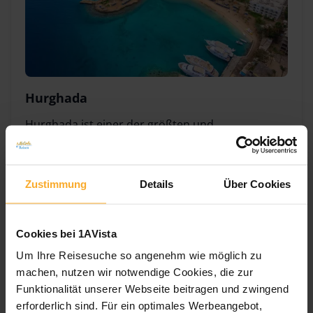
Hurghada
Hurghada ist einer der größten und
bekanntesten Urlaubsorte am Roten Meer und
beeindruckt durch den traumhaften,
feinsandigen Strand und die faszinierende
Zustimmung
Details
Über Cookies
Unterwasserwelt. Der Urlaubsort ist ein beliebtes
Tauchrevier, zahlreiche Anbieter für die
verschiedensten Wassersportarten wie Tauchen,
Cookies bei 1AVista
Schnorcheln und Kite Surfen sind hier zu finden.
Um Ihre Reisesuche so angenehm wie möglich zu
Die vorgelagerten Korallenriffe laden zum
machen, nutzen wir notwendige Cookies, die zur
Erkunden der beeindruckenden Unterwasserwelt
Funktionalität unserer Webseite beitragen und zwingend
ein und schon von der Wasseroberfläche kann
erforderlich sind. Für ein optimales Werbeangebot,
man die farbenprächtigen Korallen und die