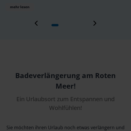
sehenswert sind die berühmte Bibliothek von
mehr lesen
Alexandria, die Pompejus-Säule und die Katakomben
von Kom El Shoqafa. Ein Spaziergang entlang der
Corniche, der Küstenpromenade, bietet
atemberaubende Ausblicke. Alexandria ist zudem für
seine lebhafte Kulturszene und exzellente
Fischrestaurants bekannt, die einen Besuch
unvergesslich machen.
Badeverlängerung am Roten
Meer!
Ein Urlaubsort zum Entspannen und
Wohlfühlen!
Sie möchten ihren Urlaub noch etwas verlängern und