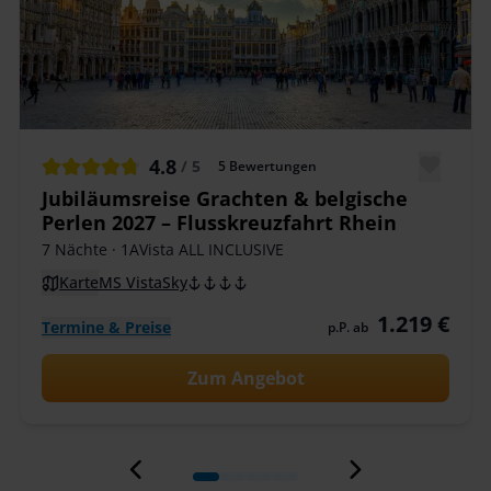
4.8
/ 5
5
Bewertungen
Jubiläumsreise Grachten & belgische
Perlen 2027 – Flusskreuzfahrt Rhein
7 Nächte
· 1AVista ALL INCLUSIVE
Karte
MS VistaSky
1.219 €
Termine & Preise
p.P. ab
Zum Angebot