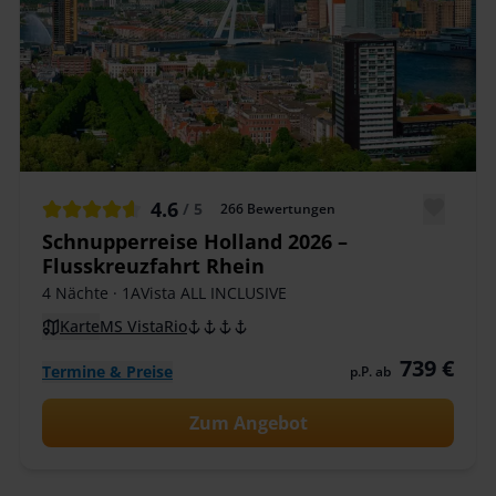
4.6
/ 5
266
Bewertungen
Schnupperreise Holland 2026 –
Flusskreuzfahrt Rhein
4 Nächte
· 1AVista ALL INCLUSIVE
Karte
MS VistaRio
739 €
Termine & Preise
p.P. ab
Zum Angebot