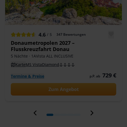
4.6
/ 5
347
Bewertungen
Donaumetropolen 2027 –
Flusskreuzfahrt Donau
5 Nächte
· 1AVista ALL INCLUSIVE
Karte
MS VistaDiamond
729 €
Termine & Preise
p.P. ab
Zum Angebot