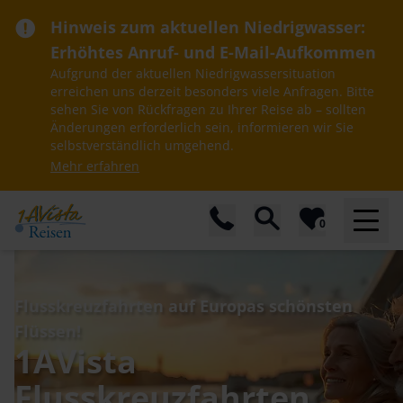
Hinweis zum aktuellen Niedrigwasser:
Erhöhtes Anruf- und E-Mail-Aufkommen
Aufgrund der aktuellen Niedrigwassersituation
erreichen uns derzeit besonders viele Anfragen. Bitte
sehen Sie von Rückfragen zu Ihrer Reise ab – sollten
Änderungen erforderlich sein, informieren wir Sie
selbstverständlich umgehend.
Mehr erfahren
0
Flusskreuzfahrten auf Europas schönsten
Flüssen!
1AVista
Flusskreuzfahrten