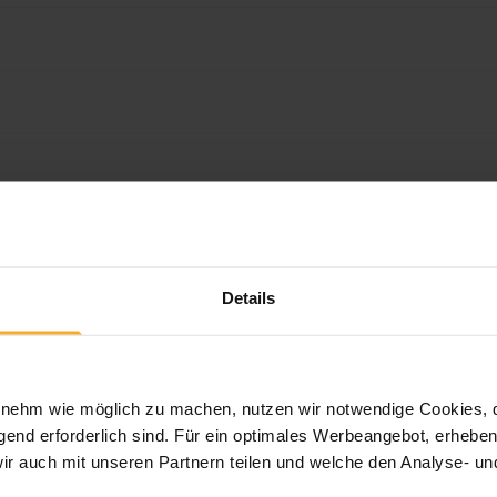
Details
Wir sind für Sie da!
ehm wie möglich zu machen, nutzen wir notwendige Cookies, die
Fragen oder Buchungen erreichen Sie uns täglich von 08:00 -
end erforderlich sind. Für ein optimales Werbeangebot, erheben 
wir auch mit unseren Partnern teilen und welche den Analyse- u
Fragen zu einer bestehenden Buchung