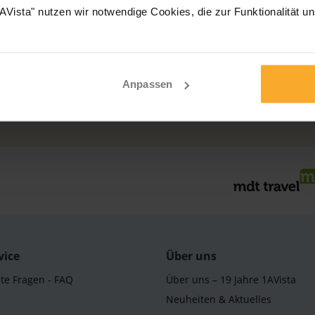
Vista" nutzen wir notwendige Cookies, die zur Funktionalität u
0221 99 800 812
Allgemeine Fragen
0221 - 99 800 800
E-Mail
Anpassen
info@1avista.de
vice
Über uns
lte Fragen - FAQ
Über uns – 19 Jahre 1AVista
Neuheiten & Aktuelles