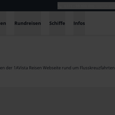
0221 - 99 800 800
täglich vo
ten
Rundreisen
Schiffe
Infos
men der 1AVista Reisen Webseite rund um Flusskreuzfahrten