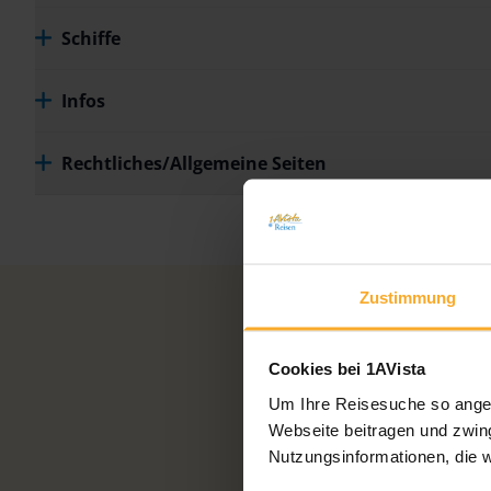
Schiffe
Infos
Rechtliches/Allgemeine Seiten
Zustimmung
Cookies bei 1AVista
Um Ihre Reisesuche so angen
Für Ihre 
Webseite beitragen und zwing
Nutzungsinformationen, die 