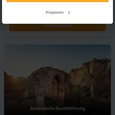
beitragen und zwingend erforderlich sind.
Karte
1.499 €
Anpassen
Termine & Preise
p.P. ab
Zum Angebot
Garantierte Durchführung