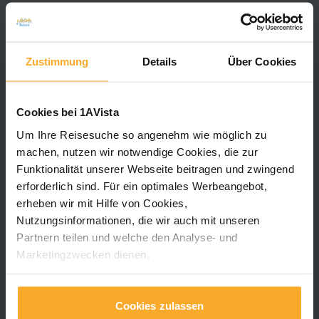
Zustimmung
Details
Über Cookies
Cookies bei 1AVista
Um Ihre Reisesuche so angenehm wie möglich zu
machen, nutzen wir notwendige Cookies, die zur
Funktionalität unserer Webseite beitragen und zwingend
erforderlich sind. Für ein optimales Werbeangebot,
erheben wir mit Hilfe von Cookies,
Kleingruppenreise
Nutzungsinformationen, die wir auch mit unseren
Partnern teilen und welche den Analyse- und
4.1
/ 5
11
Bewertungen
Marketingzwecken dienen.
Unentdecktes Albanien 2026 – Rundreise
in Albanien
Für unsere neue App „Mein 1AVista" nutzen wir
7 Nächte
· Halbpension
notwendige Cookies, die zur Funktionalität unserer App
Cookies zulassen