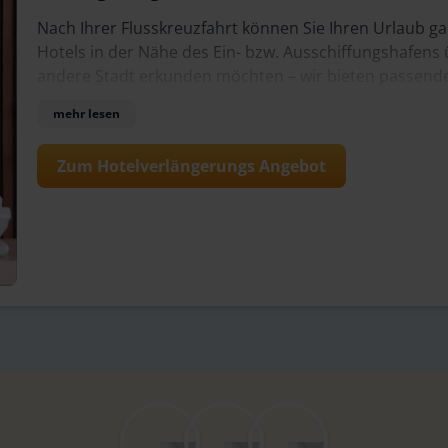
Nach Ihrer Flusskreuzfahrt können Sie Ihren Urlaub g
Hotels in der Nähe des Ein- bzw. Ausschiffungshafens
andere Stadt erkunden möchten – wir bieten passende 
Flusskreuzfahrt kombinieren können. Genießen Sie zu
mehr lesen
entdecken, bevor es wieder nach Hause geht.
Zum Hotelverlängerungs Angebot