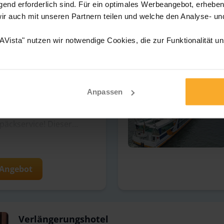
end erforderlich sind. Für ein optimales Werbeangebot, erheben 
ets günstige,
wir auch mit unseren Partnern teilen und welche den Analyse- u
Verbindungen der
.
Vista" nutzen wir notwendige Cookies, die zur Funktionalität u
Anpassen
 Ihrer Flusskreuzfahrt
k bereits in Ihrer Kabine
päckservice! Dieser
hr Gepäck sicher und
ür direkt zum Schiff und
iges Kofferschleppen, Sie
 Angebot
le Details zum TEFRA
Sie auch in Ihren
Verlängerungshotel