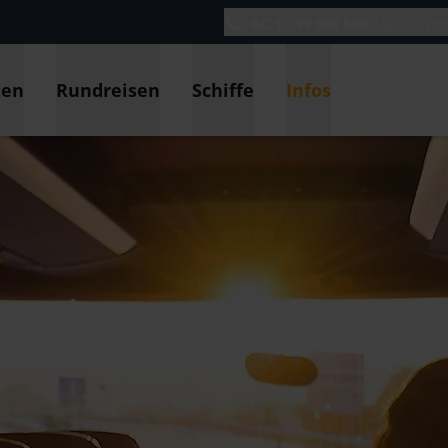
0221 - 99 800 800
täglich vo
ten
Rundreisen
Schiffe
Infos