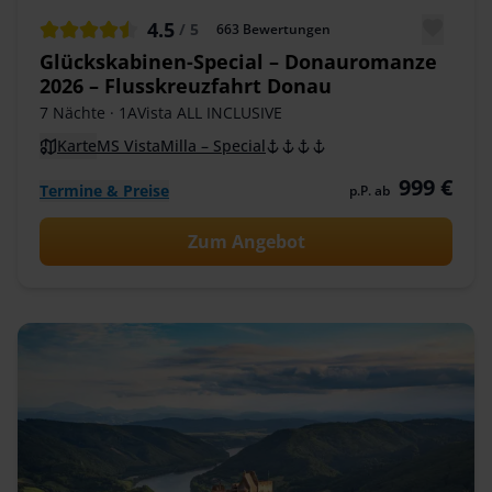
4.5
/ 5
663
Bewertungen
Glückskabinen-Special – Donauromanze
2026 – Flusskreuzfahrt Donau
7 Nächte
· 1AVista ALL INCLUSIVE
Karte
MS VistaMilla – Special
999 €
Termine & Preise
p.P. ab
Zum Angebot