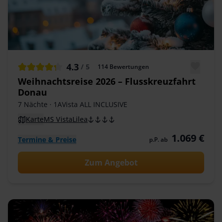
4.3
/ 5
114
Bewertungen
Weihnachtsreise 2026 – Flusskreuzfahrt
Donau
7 Nächte
· 1AVista ALL INCLUSIVE
Karte
MS VistaLilea
1.069 €
Termine & Preise
p.P. ab
Zum Angebot