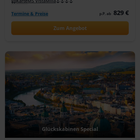
Karte
MS VistaMilla
829 €
Termine & Preise
p.P. ab
Zum Angebot
Glückskabinen Special