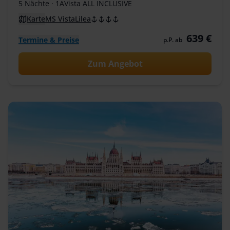
5 Nächte
· 1AVista ALL INCLUSIVE
Karte
MS VistaLilea
639 €
Termine & Preise
p.P. ab
Zum Angebot