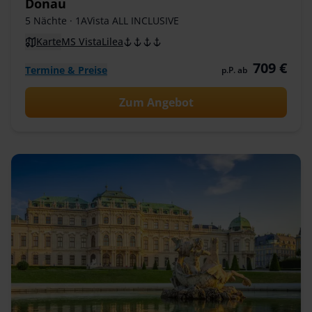
Donau
5 Nächte
· 1AVista ALL INCLUSIVE
Karte
MS VistaLilea
709 €
Termine & Preise
p.P. ab
Zum Angebot