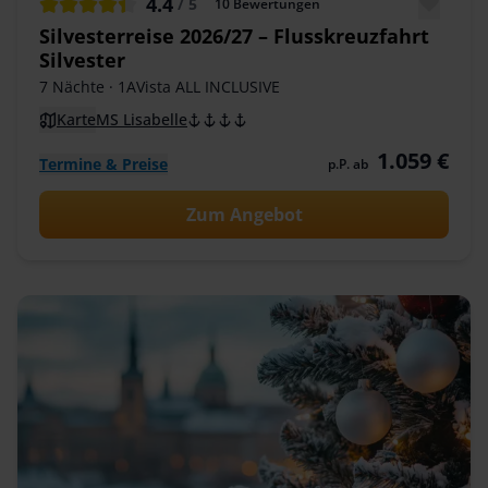
4.4
/ 5
10
Bewertungen
Silvesterreise 2026/27 – Flusskreuzfahrt
Silvester
7 Nächte
· 1AVista ALL INCLUSIVE
Karte
MS Lisabelle
1.059 €
Termine & Preise
p.P. ab
Zum Angebot