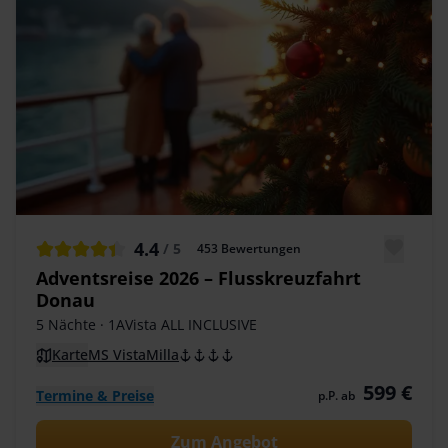
4.4
/ 5
453
Bewertungen
Adventsreise 2026 – Flusskreuzfahrt
Donau
5 Nächte
· 1AVista ALL INCLUSIVE
Karte
MS VistaMilla
599 €
Termine & Preise
p.P. ab
Zum Angebot