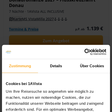
Donau
7 Nächte
· 1AVista ALL INCLUSIVE
Karte
MS VistaMilla 2027
1.139 €
Termine & Preise
p.P. ab
Zum Angebot
Zustimmung
Details
Über Cookies
Cookies bei 1AVista
Um Ihre Reisesuche so angenehm wie möglich zu
machen, nutzen wir notwendige Cookies, die zur
Funktionalität unserer Webseite beitragen und zwingend
erforderlich sind. Für ein optimales Werbeangebot,