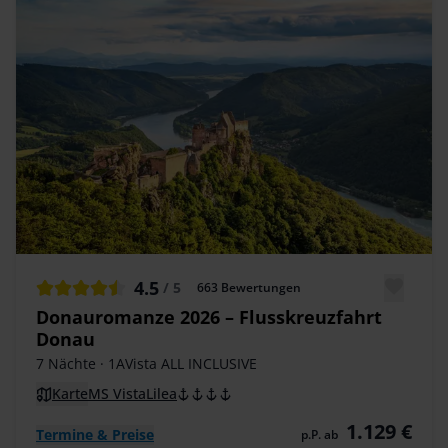
4.5
/ 5
663
Bewertungen
Donauromanze 2026 – Flusskreuzfahrt
Donau
7 Nächte
· 1AVista ALL INCLUSIVE
Karte
MS VistaLilea
1.129 €
Termine & Preise
p.P. ab