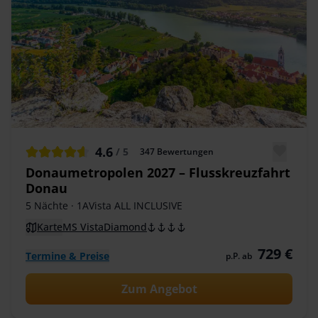
4.6
/ 5
347
Bewertungen
Donaumetropolen 2027 – Flusskreuzfahrt
Donau
5 Nächte
· 1AVista ALL INCLUSIVE
Karte
MS VistaDiamond
729 €
Termine & Preise
p.P. ab
Zum Angebot