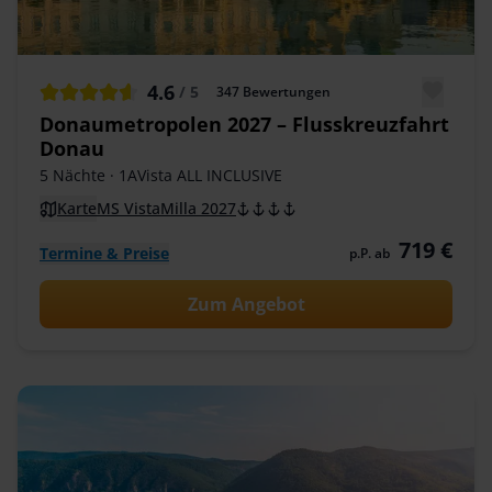
4.6
/ 5
347
Bewertungen
Donaumetropolen 2027 – Flusskreuzfahrt
Donau
5 Nächte
· 1AVista ALL INCLUSIVE
Karte
MS VistaMilla 2027
719 €
Termine & Preise
p.P. ab
Zum Angebot