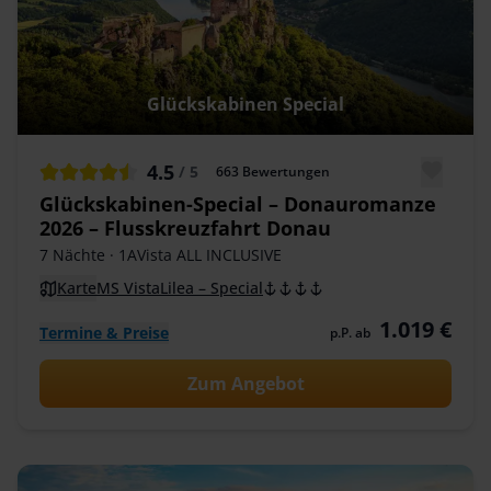
Glückskabinen Special
4.5
/ 5
663
Bewertungen
Glückskabinen-Special – Donauromanze
2026 – Flusskreuzfahrt Donau
7 Nächte
· 1AVista ALL INCLUSIVE
Karte
MS VistaLilea – Special
1.019 €
Termine & Preise
p.P. ab
Zum Angebot