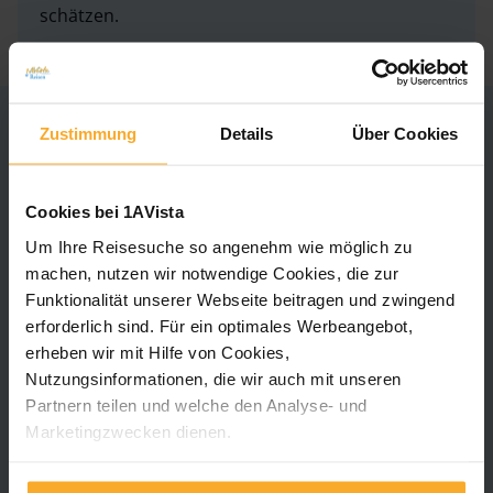
schätzen.
Höhepunkte Ihrer Rumänien
Zustimmung
Details
Über Cookies
Rundreise
Cookies bei 1AVista
Um Ihre Reisesuche so angenehm wie möglich zu
machen, nutzen wir notwendige Cookies, die zur
Funktionalität unserer Webseite beitragen und zwingend
erforderlich sind. Für ein optimales Werbeangebot,
erheben wir mit Hilfe von Cookies,
Nutzungsinformationen, die wir auch mit unseren
Partnern teilen und welche den Analyse- und
Marketingzwecken dienen.
Für unsere neue App „Mein 1AVista" nutzen wir