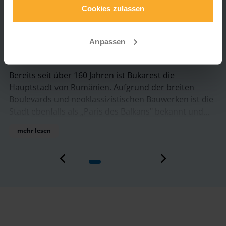
notwendige Cookies, die zur Funktionalität unserer App
Cookies zulassen
beitragen und zwingend erforderlich sind.
Bukarest
Anpassen
Bereits seit über 160 Jahren ist Bukarest die
Hauptstadt von Rumänien. Aufgrund der breiten
Boulevards und neoklassizistischen Bauwerken ist die
Stadt ebenfalls als „Paris des Balkans" bekannt und
bietet zahlreiche luxuriöse Boutiquen sowie
mehr lesen
mittelalterliche Gebäude und historischen Straßen.
Eines der bekanntesten Sehenswürdigkeiten ist der
riesige Parlamentspalast mit einer Fläche von ca.
65.000 m². Der Triumphbogen Arcul de Triumf, der
dem Pariser Vorbild nachempfunden ist sowie das
rumänische Athenäum, welches als das wohl schönste
Gebäude Bukarests gilt, sind ebenfalls weitere
Highlights dieser Stadt. Für einen kleinen Spaziergang