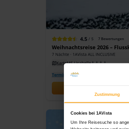
4.5
/ 5
7
Bewertungen
Weihnachtsreise 2026 – Flus
7 Nächte
· 1AVista ALL INCLUSIVE
Karte
MS Lisabelle
Termine & Preise
Zustimmung
Cookies bei 1AVista
Um Ihre Reisesuche so angen
Webseite beitragen und zwing