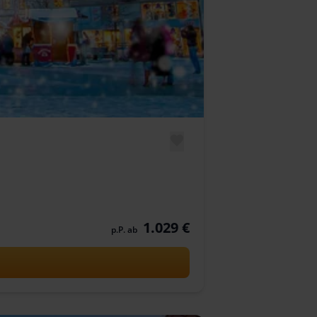
1.029 €
p.P. ab