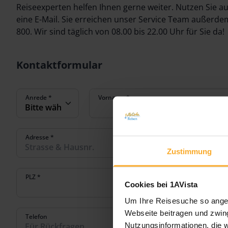
Reiseexperten helfen Ihnen gerne weiter. Nutzen Sie a
eine E-Mail. Sie erreichen unser Service Team außerde
800. Wir sind täglich von 08.00 bis 22.00 Uhr für Sie da!
Kontaktformular
Anrede
*
Vorname
*
Adresse
*
Zustimmung
PLZ
*
Ort
*
Cookies bei 1AVista
Um Ihre Reisesuche so angen
Webseite beitragen und zwing
Telefon
Nutzungsinformationen, die 