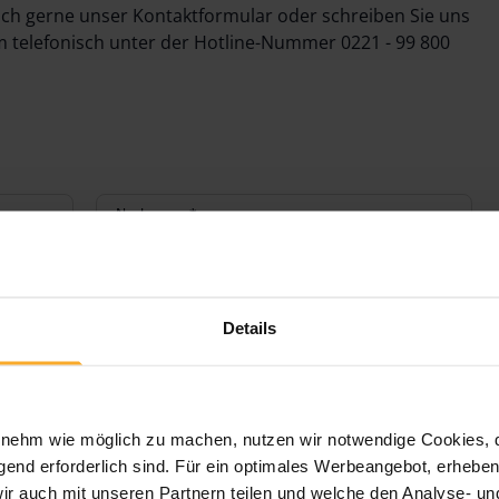
uch gerne unser Kontaktformular oder schreiben Sie uns
m telefonisch unter der Hotline-Nummer 0221 - 99 800
Nachname
*
Details
Land
*
ehm wie möglich zu machen, nutzen wir notwendige Cookies, die
end erforderlich sind. Für ein optimales Werbeangebot, erheben 
E-Mail Adresse
*
wir auch mit unseren Partnern teilen und welche den Analyse- u