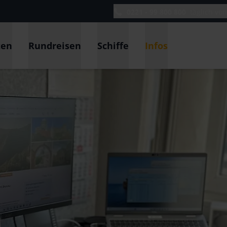
0221 - 99 800 800
täglich vo
ten
Rundreisen
Schiffe
Infos