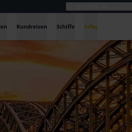
0221 - 99 800 800
täglich vo
ten
Rundreisen
Schiffe
Infos