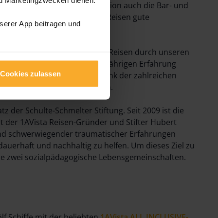
bei welcher neben der Vollpension auch die Bar- und
eses Konzept brachte 1AVista Reisen gute
nserer App beitragen und
Seit der Gründung von 1AVista Reisen durch unseren
 als Veranstalter aus der langjährigen Erfahrung
Cookies zulassen
hrten Rundreisen schöpfen. Dank der zahlreichen
ahre stetig ausgebaut werden.
tz der Schulte-Schmelter Stiftung. Seit 2009 ist die
ht der 1AVista Reisen-Gründer und Stifter Hubert
und schwerwiegender traumatischer Erfahrungen
 dauerhaft und nachhaltig zu helfen. Um dieses Ziel zu
wie zwei sozialpädagogische Lebensgemeinschaften.
lf Schiffe mit der beliebten
1AVista ALL INCLUSIVE-