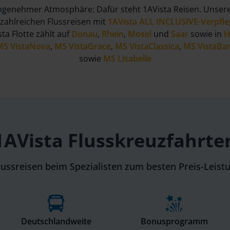
angenehmer Atmosphäre: Dafür steht 1AVista Reisen. Unser
zahlreichen Flussreisen mit
1AVista ALL INCLUSIVE-Verpfl
a Flotte zählt auf
Donau
,
Rhein
,
Mosel
und
Saar
sowie in
H
MS VistaNova
,
MS VistaGrace
,
MS VistaClassica
,
MS VistaBa
sowie
MS Lisabelle
1AVista Flusskreuzfahrte
Flussreisen beim Spezialisten zum besten Preis-Leist
Deutschlandweite
Bonusprogramm