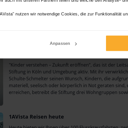
war damals die
1AVista ALL INCLUSIVE-Verpflegung
, 
Tischgetränke bereits im Preis eingeschlossen sind. Di
Vista" nutzen wir notwendige Cookies, die zur Funktionalität u
Buchungszahlen und zahlreiche Stammgäste.
Im Jahre 2008 erschien der erste Rundreisen
Katalog
. 
Firmengründer
Hubert Schulte-Schmelter
, können wir
Anpassen
unserer touristischen Mitarbeiter im Bereich der gefü
zufriedenen Gäste konnte das Programm im Laufe der J
"Kinder verstehen – Zukunft eröffnen“, das ist der Leitsa
Stiftung in Köln und Umgebung aktiv. Mit ihr verwirklic
Schulte-Schmelter seinen Wunsch, Kindern, die aufgr
materiell, seelisch oder körperlich in Not geraten sind,
erreichen, betreibt die Stiftung drei Wohngruppen so
1AVista Reisen heute
Heute bieten wir Ihnen über 100 Flusskreuzfahrten, zwö