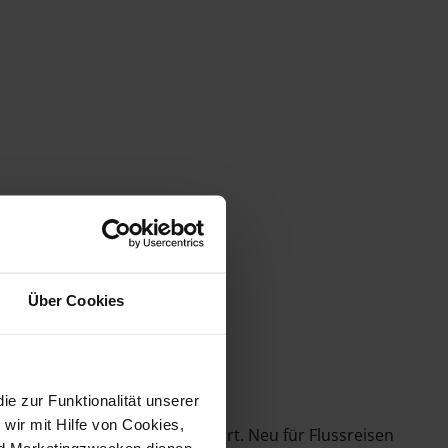
Über Cookies
 zur Funktionalität unserer
wir mit Hilfe von Cookies,
va auf dem Rhein durchgeführt. Neu für Flussreisen
nd Marketingzwecken dienen.