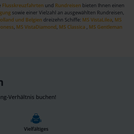
e
Flusskreuzfahrten
und
Rundreisen
bieten Ihnen einen
egung
sowie einer Vielzahl an ausgewählten Rundreisen,
olland und Belgien
dreizehn Schiffe:
MS VistaLilea
,
MS
roness
,
MS VistaDiamond
,
MS Classica
,
MS Gentleman
n
ung-Verhältnis buchen!
Vielfältiges