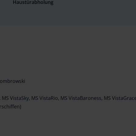
Haustürabholung
Dombrowski
a, MS VistaSky, MS VistaRio, MS VistaBaroness, MS VistaGrac
rschiffen)