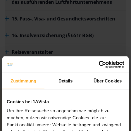
des ausführenden Luftfahrtunternehmens
15. Pass-, Visa- und Gesundheitsvorschriften
16. Insolvenzsicherung (§ 651r BGB)
Reiseveranstalter
Stand: Juli 2025
Zustimmung
Details
Über Cookies
Cookies bei 1AVista
Um Ihre Reisesuche so angenehm wie möglich zu
machen, nutzen wir notwendige Cookies, die zur
Wir sind für Sie da!
Funktionalität unserer Webseite beitragen und zwingend