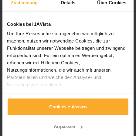
Zustimmung
Details
Über Cookies
Cookies bei 1AVista
Um Ihre Reisesuche so angenehm wie möglich zu
machen, nutzen wir notwendige Cookies, die zur
Funktionalität unserer Webseite beitragen und zwingend
erforderlich sind. Für ein optimales Werbeangebot,
erheben wir mit Hilfe von Cookies,
Eichberger Landebrücken betreibt Liegestellen in
Nutzungsinformationen, die wir auch mit unseren
Köln für Flussreisen auf dem Rhein sowie in
Partnern teilen und welche den Analyse- und
Passau Racklau für Flusskreuzfahrten an der
Marketingzwecken dienen.
Donau und ist ein Joint Venture aus 1AVista
Reisen und der Eichberger Schiffservice GmbH.
Für unsere neue App „Mein 1AVista" nutzen wir
Das bietet vor allem unseren Flottenmitgliedern
notwendige Cookies, die zur Funktionalität unserer App
Cookies zulassen
auf dem Rhein einen Liegeplatz mit bester
beitragen und zwingend erforderlich sind.
Aussicht auf den Dom.
Anpassen