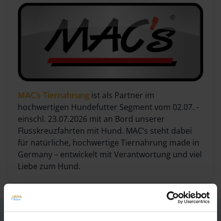
MAC’s Tiernahrung
ist als Partner im
hochwertigen Hundefutter Segment vom 02.07. -
einschl. 23.07.2026 mit an Bord unserer
Flusskreuzfahrten mit Hund. MAC’s steht dabei
für natürliche, hochwertige Tiernahrung made in
Germany – entwickelt mit Verantwortung und viel
Liebe zum Hund.