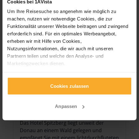
Cookies bei 1AVista
Adresse: Kapuzinerstr. 4, 94032 Passau
Um Ihre Reisesuche so angenehm wie möglich zu
machen, nutzen wir notwendige Cookies, die zur
Funktionalität unserer Webseite beitragen und zwingend
erforderlich sind. Für ein optimales Werbeangebot,
erheben wir mit Hilfe von Cookies,
Nutzungsinformationen, die wir auch mit unseren
Partnern teilen und welche den Analyse- und
Marketingzwecken dienen.
Für unsere neue App „Mein 1AVista" nutzen wir
notwendige Cookies, die zur Funktionalität unserer App
Cookies zulassen
beitragen und zwingend erforderlich sind.
Anpassen
Hotel Spitzberg
Das Hotel Spitzberg liegt unweit der
Donau an einem Wald gelegen und
empfängt Sie mit einem lichtdurchfluteten