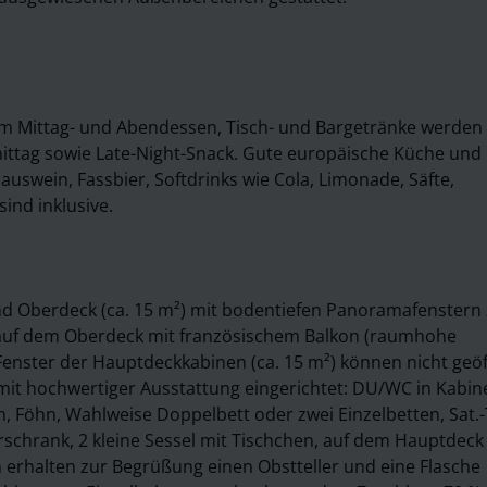
em Mittag- und Abendessen, Tisch- und Bargetränke werden
ittag sowie Late-Night-Snack. Gute europäische Küche und
auswein, Fassbier, Softdrinks wie Cola, Limonade, Säfte,
ind inklusive.
nd Oberdeck (ca. 15 m²) mit bodentiefen Panoramafenstern
²) auf dem Oberdeck mit französischem Balkon (raumhohe
Fenster der Hauptdeckkabinen (ca. 15 m²) können nicht geö
it hochwertiger Ausstattung eingerichtet: DU/WC in Kabin
 Föhn, Wahlweise Doppelbett oder zwei Einzelbetten, Sat.-
rschrank, 2 kleine Sessel mit Tischchen, auf dem Hauptdeck
 erhalten zur Begrüßung einen Obstteller und eine Flasche