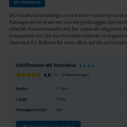
MS VistaNova
MS VistaNova empfängt uns mit einer modernen und e
Passagierdecks erwarten uns ein großzügiges Sonnende
stilvoller Panoramasalon mit Bar sowie ein elegantes 
Entspannen ein. Die komfortablen Kabinen sind geschma
Oberdeck frz. Balkone für einen Blick auf die vorbeizie
Schiffsdaten
MS VistaNova
4.6
/ 5
21
Bewertungen
Breite
11.4
m
Länge
110
m
Passagieranzahl
160