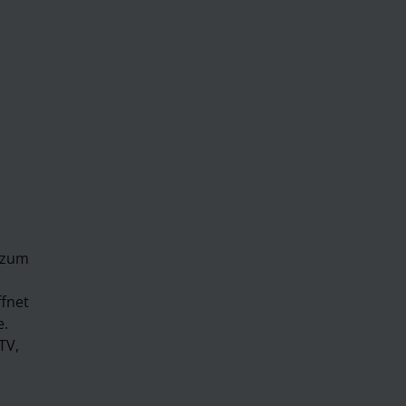
 zum
ffnet
e.
TV,