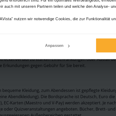
a
wir auch mit unseren Partnern teilen und welche den Analyse- u
Vista" nutzen wir notwendige Cookies, die zur Funktionalität u
zen, modernen Outdoor-Möbeln, Liegestühlen, Minipool zur
, modern-eleganter Panoramasalon mit Bugterrasse,
on, Fitnessraum auf dem Hauptdeck, Reiseleiter-Desk, Aufz
Anpassen
erfügbar. Genauere Informationen erhalten Sie an der
 Streckenverlauf zu starken Einschränkungen oder Ausfall de
e Erkundungen gegen Gebühr für Sie bereit.
 bequeme Kleidung, zum Abendessen ist gepflegte Kleidun
ine Abendkleidung). Die Bordsprache ist Deutsch, Euro die
, EC-Karten (Maestro und V-Pay) werden akzeptiert. Je nac
e oder Quizveranstaltungen angeboten. Bücher, Brett- und
n ausgewiesenen Außenbereichen gestattet.