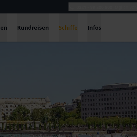
0221 - 99 800 800
täglich vo
ten
Rundreisen
Schiffe
Infos