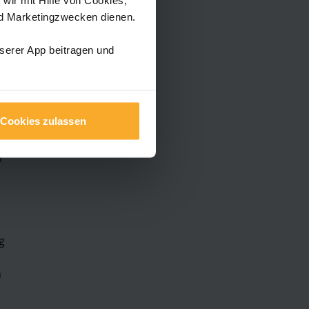
nd Marketingzwecken dienen.
nserer App beitragen und
ug
Cookies zulassen
r
g
h