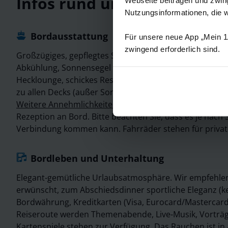
Infos rund um
MS VistaNov
Nutzungsinformationen, die 
Bordausstattung
Für unsere neue App „Mein 1A
zwingend erforderlich sind.
Großzügiges, gepflegtes Sonnendeck mit Schattenplät
Abkühlung, Sonnensegel und Schachspiel. Geräumiger
Hecklounge, schickes Restaurant, Empfang mit Rezepti
zu allen Decks (außer Sonnendeck).
Weitere Annehmlichkeiten an Bord:
WLAN ist an Bord v
Rezeption an Bord. Bitte beachten Sie, dass es je nach
Verbindung kommen kann. Fahrräder stehen für privat
Bordleben und Unterhaltung
Elegant-gemütliche Urlaubsatmosphäre. Wir empfehlen
erwünscht, zum Abschiedsdinner sportliche Eleganz (ke
Bordwährung, Kreditkarten (Visa, Eurocard/Mastercard)
Reiseroute werden Themenabende, Live-Musik, Vorträg
Kartenspiele stehen zur Verfügung. Das Rauchen ist i