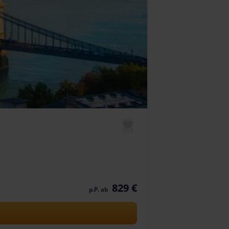
829 €
p.P. ab