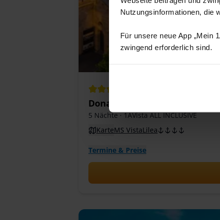
Nutzungsinformationen, die 
Für unsere neue App „Mein 1A
zwingend erforderlich sind.
4.6
/ 5
347
Bewertungen
Donaumetropolen 2026 – Flu
5 Nächte
· 1AVista ALL INCLUSIVE
Karte
MS VistaLilea
Termine & Preise