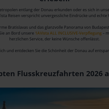
Metropolen entlang der Donau erkunden oder es sich in u
ista Reisen verspricht unvergessliche Eindrücke und echt
 Charme Bratislavas und das glanzvolle Panorama von Budape
 Sie an Bord unsere
1AVista ALL INCLUSIVE-Verpflegung
– m
herzlichen Service, der keine Wünsche offenlässt.
r sich und entdecken Sie die Schönheit der Donau auf entspan
bten Flusskreuzfahrten 2026 