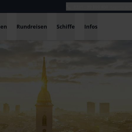
0221 - 99 800 800
täglich vo
ten
Rundreisen
Schiffe
Infos