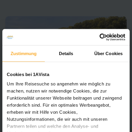
Zustimmung
Details
Über Cookies
MS Van Gogh
Cookies bei 1AVista
Um Ihre Reisesuche so angenehm wie möglich zu
Keine Bewertungen vorhanden
machen, nutzen wir notwendige Cookies, die zur
Das elegante Flusskreuzfahrtschiff MS Van Gogh
Funktionalität unserer Webseite beitragen und zwingend
gehört zur 5-Anker-Kategorie und bietet eine
erforderlich sind. Für ein optimales Werbeangebot,
stilvolle Atmosphäre für anspruchsvolle
erheben wir mit Hilfe von Cookies,
Genießer. Das Schiff wurde 2018 umfassend
Nutzungsinformationen, die wir auch mit unseren
renoviert und präsentiert sich mit modernem
Partnern teilen und welche den Analyse- und
Design, hellen Farben und liebevollen Details. An
Zu den Details