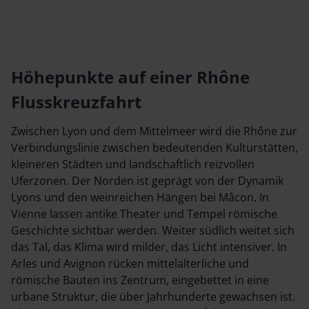
Schaffen prägt das Bild der Stadt bis heute, wa
achen die
zahlreichen Ateliers und regelmäßigen Ausste
onisch
zeigt. Die Verbindung von mediterranem Cha
schen
historischer Substanz macht Arles zu einem
el La
vielseitigen Ziel, das Geschichte und moderne
Höhepunkte auf einer Rhône
lfältiges
harmonisch vereint.
Flusskreuzfahrt
em
Zwischen Lyon und dem Mittelmeer wird die Rhône zur
Verbindungslinie zwischen bedeutenden Kulturstätten,
kleineren Städten und landschaftlich reizvollen
Uferzonen. Der Norden ist geprägt von der Dynamik
Lyons und den weinreichen Hängen bei Mâcon. In
Vienne lassen antike Theater und Tempel römische
Geschichte sichtbar werden. Weiter südlich weitet sich
das Tal, das Klima wird milder, das Licht intensiver. In
Arles und Avignon rücken mittelalterliche und
römische Bauten ins Zentrum, eingebettet in eine
urbane Struktur, die über Jahrhunderte gewachsen ist.