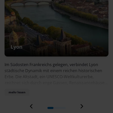
Arles
Lyon
Mit seiner reichen Geschichte zählt Arles zu d
ischen
bedeutendsten Städten der Provence. Römisc
e,
Bauwerke wie das Amphitheater und die antik
cehäuser
Thermen sind hier noch deutlich sichtbar und
urchgänge
erzählen von längst vergangenen Zeiten. Das
mehr lesen
 das
historische Zentrum lädt mit seinen verwinkel
 Märkte
Gassen, kleinen Plätzen und lebhaften Märkte
entrum
einem authentischen Stadterlebnis ein. Künstl