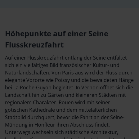
ch offenbart
Wegen und Blickachsen, die schon früher 
gotischen
Geister inspirierten. Auch architektonisch
rds bis hin
Vernon mit einer Mischung aus mittelalter
nse. Nicht
Spuren und klassischer Zurückhaltung. We
Höhepunkte auf einer Seine
 – vorbei an
Straßen schlendert, entdeckt das stille Fra
Flusskreuzfahrt
Straßencafés.
fernab von großen Gesten, aber voller At
Auf einer Flusskreuzfahrt entlang der Seine entfaltet
sich ein vielfältiges Bild französischer Kultur- und
Naturlandschaften. Von Paris aus wird der Fluss durch
elegante Vororte wie Poissy und die bewaldeten Hänge
bei La Roche-Guyon begleitet. In Vernon öffnet sich die
Landschaft hin zu Gärten und kleineren Städten mit
regionalem Charakter. Rouen wird mit seiner
gotischen Kathedrale und dem mittelalterlichen
Stadtbild durchquert, bevor die Fahrt an der Seine-
Mündung in Honfleur ihren Abschluss findet.
Unterwegs wechseln sich städtische Architektur,