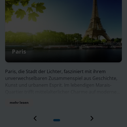
Vernon
t ihrem
Vernon liegt eingebettet in eine ruhige Fl
Geschichte,
und vereint den Charme einer kleinen Stad
n Marais-
Nähe zu bedeutenden Kulturräumen. Das 
 auf modernes
Zentrum lädt mit Fachwerkhäusern, stille
en Cafés und
und einem entspannten Rhythmus zum Ver
mehr lesen
ine ragt der
Entlang des Ufers eröffnen sich weite Blick
usblick über
Seine und ihre grünen Böschungen – ein id
, findet in
um die Umgebung ganz in Ruhe zu erlebe
 d’Orsay
Natur sind hier eng verwoben, spürbar in