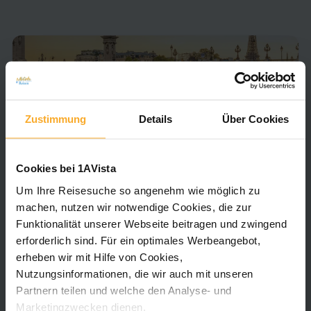
Zustimmung
Details
Über Cookies
MS Renoir
Cookies bei 1AVista
Keine Bewertungen vorhanden
Um Ihre Reisesuche so angenehm wie möglich zu
Das Flusskreuzfahrtschiff MS Renoir der 5-Anker-
machen, nutzen wir notwendige Cookies, die zur
Kategorie vereint elegantes Ambiente mit
Funktionalität unserer Webseite beitragen und zwingend
gehobenem Komfort. Inspiriert von Pierre-
erforderlich sind. Für ein optimales Werbeangebot,
Auguste Renoir präsentiert sich das 2018
erheben wir mit Hilfe von Cookies,
renovierte Schiff in modernem Design mit hellen
Nutzungsinformationen, die wir auch mit unseren
Farben und stilvollen Details. An Bord erwarten
Partnern teilen und welche den Analyse- und
Zu den Details
Sie ein großzügiger Salon mit Bar und Tanzfläche
Marketingzwecken dienen.