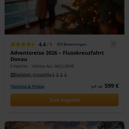
4.4
/ 5
453
Bewertungen
Adventsreise 2026 – Flusskreuzfahrt
Donau
5 Nächte
· 1AVista ALL INCLUSIVE
Karte
MS VistaMilla
599 €
Termine & Preise
p.P. ab
Zum Angebot