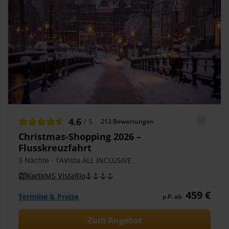
4.6
/ 5
213
Bewertungen
Christmas-Shopping 2026 –
Flusskreuzfahrt
3 Nächte
· 1AVista ALL INCLUSIVE
Karte
MS VistaRio
459 €
Termine & Preise
p.P. ab
Zum Angebot