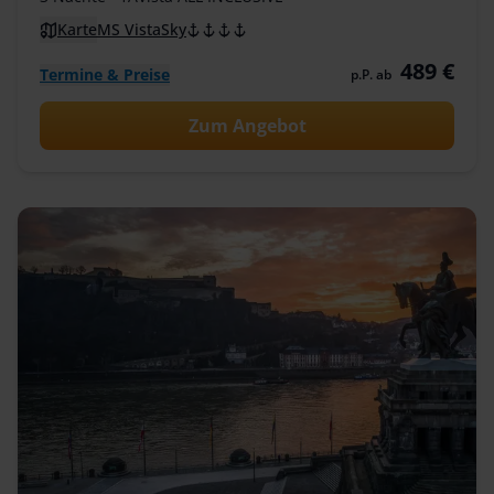
Karte
MS VistaSky
489 €
Termine & Preise
p.P. ab
Zum Angebot