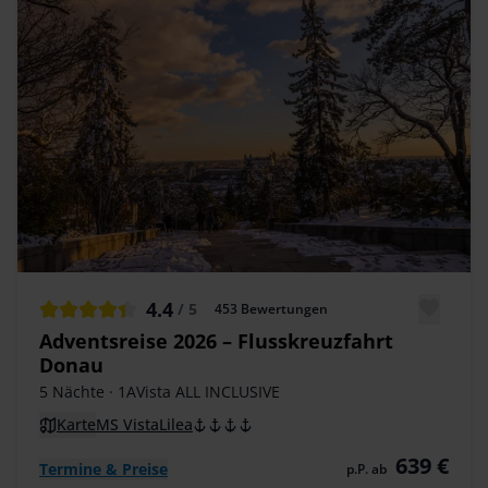
4.4
/ 5
453
Bewertungen
Adventsreise 2026 – Flusskreuzfahrt
Donau
5 Nächte
· 1AVista ALL INCLUSIVE
Karte
MS VistaLilea
639 €
Termine & Preise
p.P. ab