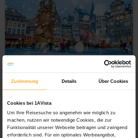
4.3
/ 5
114
Bewertungen
Weihnachtsreise 2026 – Flusskreuzfahrt
Zustimmung
Details
Über Cookies
Weihnachten
7 Nächte
· 1AVista ALL INCLUSIVE
Karte
MS VistaNova
Cookies bei 1AVista
1.029 €
Um Ihre Reisesuche so angenehm wie möglich zu
Termine & Preise
p.P. ab
machen, nutzen wir notwendige Cookies, die zur
Zum Angebot
Funktionalität unserer Webseite beitragen und zwingend
erforderlich sind. Für ein optimales Werbeangebot,