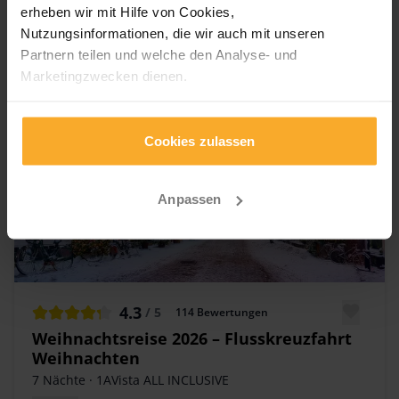
erheben wir mit Hilfe von Cookies,
Nutzungsinformationen, die wir auch mit unseren
Partnern teilen und welche den Analyse- und
Marketingzwecken dienen.
Für unsere neue App „Mein 1AVista" nutzen wir
notwendige Cookies, die zur Funktionalität unserer App
Cookies zulassen
beitragen und zwingend erforderlich sind.
Anpassen
4.3
/ 5
114
Bewertungen
Weihnachtsreise 2026 – Flusskreuzfahrt
Weihnachten
7 Nächte
· 1AVista ALL INCLUSIVE