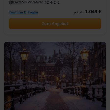
Karte
MS VistaGracia
1.049 €
Termine & Preise
p.P. ab
Zum Angebot