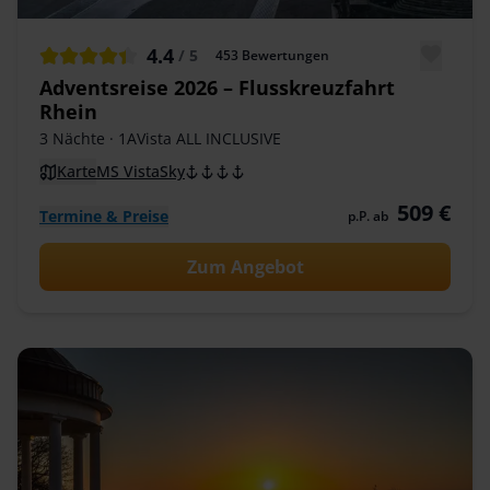
4.4
/ 5
453
Bewertungen
Adventsreise 2026 – Flusskreuzfahrt
Rhein
3 Nächte
· 1AVista ALL INCLUSIVE
Karte
MS VistaSky
509 €
Termine & Preise
p.P. ab
Zum Angebot