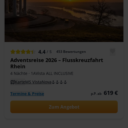
4.4
/ 5
453
Bewertungen
Adventsreise 2026 – Flusskreuzfahrt
Rhein
4 Nächte
· 1AVista ALL INCLUSIVE
Karte
MS VistaNova
619 €
Termine & Preise
p.P. ab
Zum Angebot