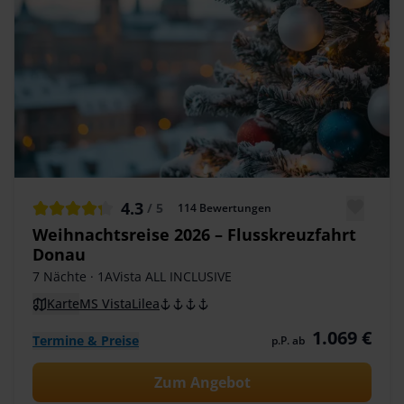
4.3
/ 5
114
Bewertungen
Weihnachtsreise 2026 – Flusskreuzfahrt
Donau
7 Nächte
· 1AVista ALL INCLUSIVE
Karte
MS VistaLilea
1.069 €
Termine & Preise
p.P. ab
Zum Angebot