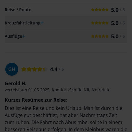
5.0
Reise / Route
/ 5
5.0
Kreuzfahrtleitung
/ 5
5.0
Ausflüge
/ 5
4.4
GH
/ 5
Gerold H.
verreist am
01.05.2025
,
Komfort-Schiffe Nil
,
Nofretete
Kurzes Resümee zur Reise:
Dies ist eine Reise und kein Urlaub. Man ist durch die
Ausfüge gut beschäftigt, hat aber Nachmittags Zeit
zum ruhen. Die Fahrt nach Abusimbel sollte in einem
besseren Reisebus erfolgen. In dem Kleinbus waren die