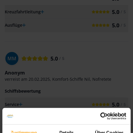
5.0
Kreuzfahrtleitung
/ 5
5.0
Ausflüge
/ 5
5.0
MM
/ 5
Anonym
verreist am
20.02.2025
,
Komfort-Schiffe Nil
,
Nofretete
Schiffsbewertung
5.0
Service
/ 5
5.0
Verpflegung
/ 5
Unterhaltung
---
Zustimmung
Details
Über Cookies