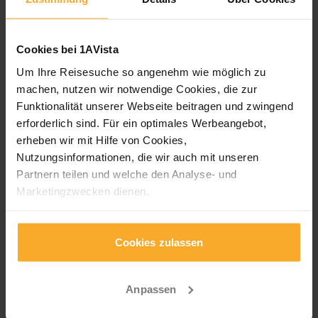
5.0
Schiff
/ 5
Cookies bei 1AVista
Reisebewertung
Um Ihre Reisesuche so angenehm wie möglich zu
machen, nutzen wir notwendige Cookies, die zur
5.0
Reise / Route
/ 5
Funktionalität unserer Webseite beitragen und zwingend
erforderlich sind. Für ein optimales Werbeangebot,
5.0
Kreuzfahrtleitung
/ 5
erheben wir mit Hilfe von Cookies,
5.0
Nutzungsinformationen, die wir auch mit unseren
Ausflüge
/ 5
Partnern teilen und welche den Analyse- und
Marketingzwecken dienen.
Für unsere neue App „Mein 1AVista" nutzen wir
4.3
MW
/ 5
notwendige Cookies, die zur Funktionalität unserer App
Cookies zulassen
beitragen und zwingend erforderlich sind.
Manfred W.
verreist am
03.04.2025
,
Komfort-Schiffe Nil
,
Nofretete
Anpassen
Kurzes Resümee zum Schiff: