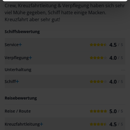
Crew, Kreuzfahrtleitung & Verpflegung haben sich sehr
viel Mühe gegeben, Schiff hatte einige Macken.
Kreuzfahrt aber sehr gut!
Schiffsbewertung
4.5
Service
/ 5
4.0
Verpflegung
/ 5
Unterhaltung
---
4.0
Schiff
/ 5
Reisebewertung
5.0
Reise / Route
/ 5
4.5
Kreuzfahrtleitung
/ 5