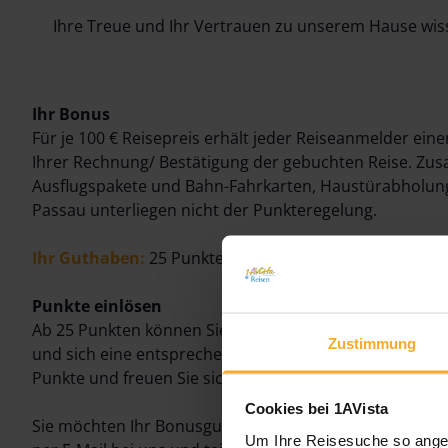
Ihre Treue und Ihr Vertrauen zu unserem Hause wiss
Ihr Bonus
Für je 100 € Reisepreis erhält jeder Reiseanmelder eine
Ihrer Rechnung/ Bestätigung der gebuchten Reise. Zus
Ausflugspakete und Bahn-Fahrkarten, Haustürabholun
Passau unterliegen nicht der Punkteregelung.
Ihr Guthaben:
25 Punkte 50 €, 50 Punkte 100 €, 75 Pun
Punkte einlösen
Ab 25 Punkten können Sie Ihr Guthaben bei der Buchun
Zustimmung
und sich eine entsprechende Reisepreisreduzierung si
Punkte und freuen Sie sich auf eine Sonderprämie in H
Cookies bei 1AVista
Sie möchten Ihr Bonusguthaben einlösen? Kein Problem!
Um Ihre Reisesuche so angen