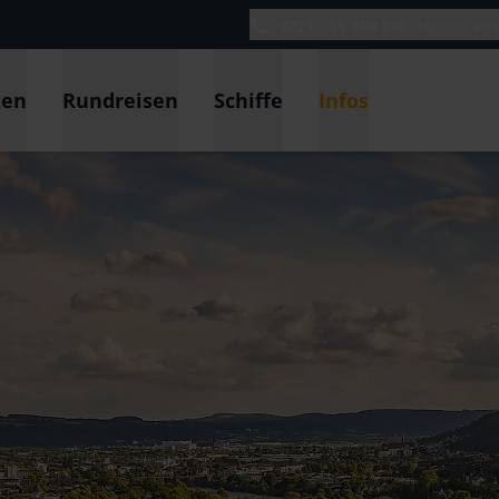
0221 - 99 800 800
täglich vo
ten
Rundreisen
Schiffe
Infos