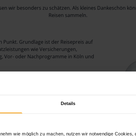
en wir besonders zu schätzen. Als kleines Dankeschön könn
Reisen sammeln.
n Punkt. Grundlage ist der Reisepreis auf
atzleistungen wie Versicherungen,
g, Vor- oder Nachprogramme in Köln und
kte 150 €, 100 Punkte 250 €
g Ihrer nächsten 1AVista Reise einlösen
Details
chern. Oder sammeln Sie weiter bis 100
öhe von 250 €!
 Melden Sie sich einfach telefonisch oder
ehm wie möglich zu machen, nutzen wir notwendige Cookies, die