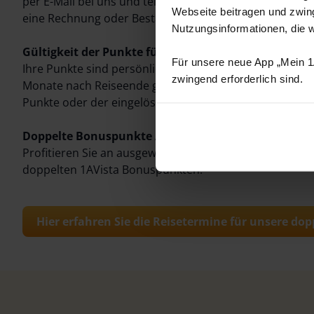
per E-Mail bei uns und teilen Sie uns mit, auf welche R
Webseite beitragen und zwing
eine Rechnung oder Bestätigung ist nicht erforderlich.
Nutzungsinformationen, die 
Gültigkeit der Punkte für Reisen ab 2026:
Für unsere neue App „Mein 1A
Ihre Punkte sind persönlich und nicht übertragbar. D
zwingend erforderlich sind.
Monate nach Reiseende gültig und verfallen anschließ
Punkte oder der eingelösten Reisepreisreduzierung ist 
Doppelte Bonuspunkte Aktion
Profitieren Sie an ausgewählten Reiseterminen zu fes
doppelten 1AVista Bonuspunkten!
Hier erfahren Sie die Reisetermine für unsere d