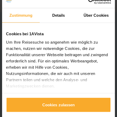
Zustimmung
Details
Über Cookies
Angebote
Cookies bei 1AVista
Flusskreuzfahrten
Um Ihre Reisesuche so angenehm wie möglich zu
Flusskreuzfahrten Donau
machen, nutzen wir notwendige Cookies, die zur
Flusskreuzfahrten Rhein
Funktionalität unserer Webseite beitragen und zwingend
Flusskreuzfahrten Holland und Belgien
erforderlich sind. Für ein optimales Werbeangebot,
Flusskreuzfahrten Mosel
erheben wir mit Hilfe von Cookies,
Nilkreuzfahrten
Nutzungsinformationen, die wir auch mit unseren
Partnern teilen und welche den Analyse- und
Rundreisen
Marketingzwecken dienen.
Schiffe
Für unsere neue App „Mein 1AVista" nutzen wir
Kundenservice
notwendige Cookies, die zur Funktionalität unserer App
Cookies zulassen
Häufig gestellte Fragen - FAQ
beitragen und zwingend erforderlich sind.
Kontakt