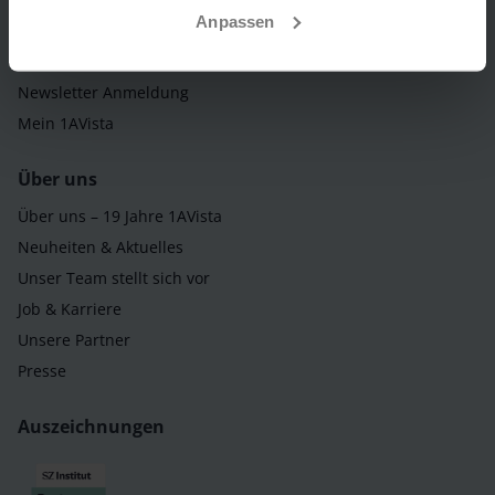
Anpassen
Katalogbestellung
Gutscheinbestellung
Newsletter Anmeldung
Mein 1AVista
Über uns
Über uns – 19 Jahre 1AVista
Neuheiten & Aktuelles
Unser Team stellt sich vor
Job & Karriere
Unsere Partner
Presse
Auszeichnungen