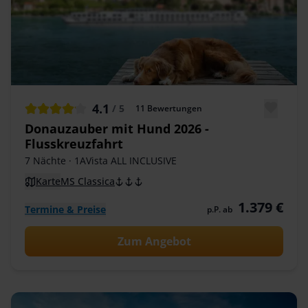
4.1
/ 5
11
Bewertungen
Donauzauber mit Hund 2026 -
Flusskreuzfahrt
7 Nächte
· 1AVista ALL INCLUSIVE
Karte
MS Classica
1.379 €
Termine & Preise
p.P. ab
Zum Angebot