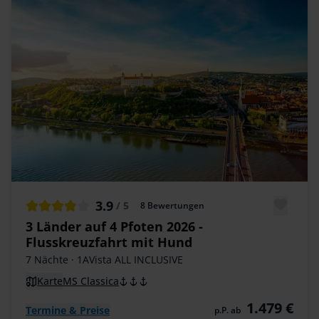
3.9
/ 5
8
Bewertungen
3 Länder auf 4 Pfoten 2026 -
Flusskreuzfahrt mit Hund
7 Nächte
· 1AVista ALL INCLUSIVE
Karte
MS Classica
1.479 €
Termine & Preise
p.P. ab