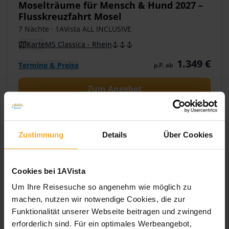
Moselträume für Mensch & Hund 2027 –
Flusskreuzfahrt Mosel
7 Nächte
· 1AVista ALL INCLUSIVE
Karte
MS Classica - Rhein
1.349 €
Termine & Preise
p.P. ab
Zum Angebot
Zustimmung
Details
Über Cookies
Cookies bei 1AVista
Um Ihre Reisesuche so angenehm wie möglich zu
machen, nutzen wir notwendige Cookies, die zur
Funktionalität unserer Webseite beitragen und zwingend
erforderlich sind. Für ein optimales Werbeangebot,