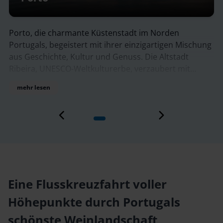
Barca d’Alva, ein idyllisches Dorf im Osten Portu
liegt malerisch am Ufer des Douro, nahe der
spanischen Grenze. Umgeben von Weinbergen,
Mischung
Olivenhainen und imposanten Hügeln ist es ein
dt
Geheimtipp für Naturliebhaber und Ruhesuche
mehr lesen
it
Der Ort markiert das Ende der historischen Dou
Ufer.
Eisenbahnlinie und bietet einen perfekten
Ausgangspunkt für Flussfahrten oder Wanderu
im Naturpark Douro Internacional. Besonders i
Frühling blühen hier die Mandelbäume in voller
und tauchen die Landschaft in zartes Weiß und 
der
Barca d’Alva ist ein ruhiger, authentischer Ort, d
n Casa
seiner landschaftlichen Schönheit und Gelassen
Mercado
verzaubert.
ajestic.
Eine Flusskreuzfahrt voller
Höhepunkte durch Portugals
schönste Weinlandschaft