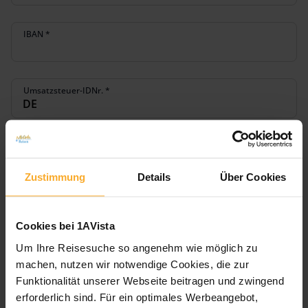
IBAN
*
Umsatzsteuer-IDNr.
*
Bereits vermittelte Buchungen können mit Komma (,) getrennt hier
eingetragen werden
Zustimmung
Details
Über Cookies
Weitere Buchungssysteme
Amadeus / TOMA
Cookies bei 1AVista
Um Ihre Reisesuche so angenehm wie möglich zu
Jackplus / MyJack
machen, nutzen wir notwendige Cookies, die zur
Traffics
Funktionalität unserer Webseite beitragen und zwingend
erforderlich sind. Für ein optimales Werbeangebot,
Cruiseportal