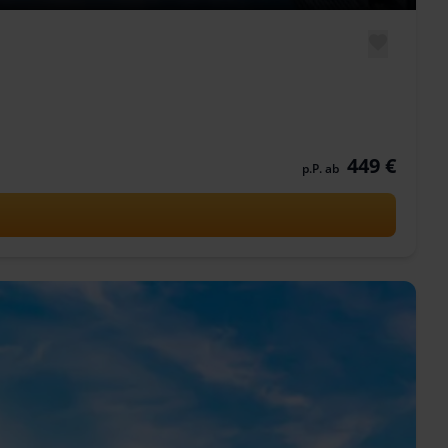
449 €
p.P. ab