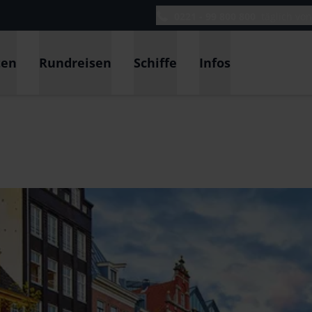
0221 - 99 800 800
täglich vo
ten
Rundreisen
Schiffe
Infos