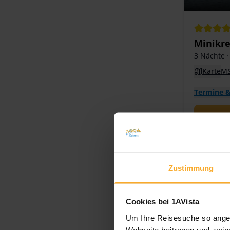
Minikre
3 Nächte
·
Karte
MS
Termine &
Zustimmung
Cookies bei 1AVista
Um Ihre Reisesuche so angen
Webseite beitragen und zwing