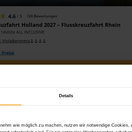
4.6
/ 5
126
Bewertungen
uzfahrt Holland 2027 – Flusskreuzfahrt Rhein
 1AVista ALL INCLUSIVE
 VistaBaroness
 Preise
Zum Angebot
Details
ehm wie möglich zu machen, nutzen wir notwendige Cookies, die
end erforderlich sind. Für ein optimales Werbeangebot, erheben 