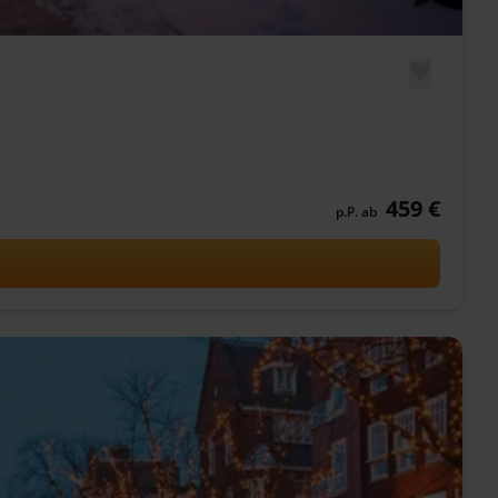
459 €
p.P. ab