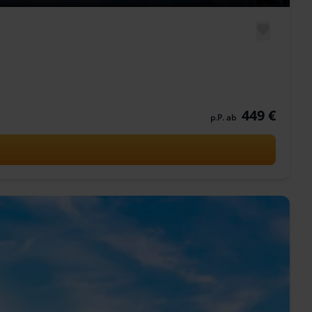
449 €
p.P. ab