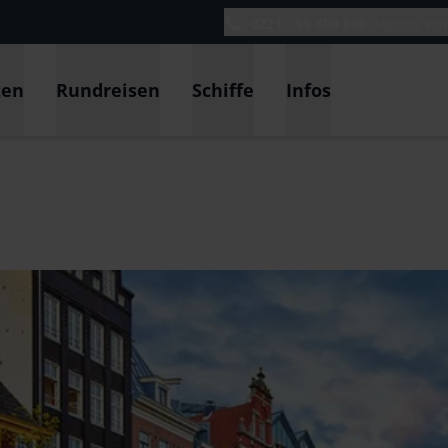
0221 - 99 800 800
täglich vo
ten
Rundreisen
Schiffe
Infos