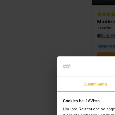
Minikre
3 Nächte
·
Karte
MS
Termine &
Zustimmung
Cookies bei 1AVista
Um Ihre Reisesuche so angen
Webseite beitragen und zwing