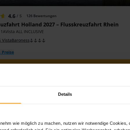
4.6
/ 5
126
Bewertungen
uzfahrt Holland 2027 – Flusskreuzfahrt Rhein
 1AVista ALL INCLUSIVE
 VistaBaroness
 Preise
Zum Angebot
Details
ehm wie möglich zu machen, nutzen wir notwendige Cookies, die
end erforderlich sind. Für ein optimales Werbeangebot, erheben 