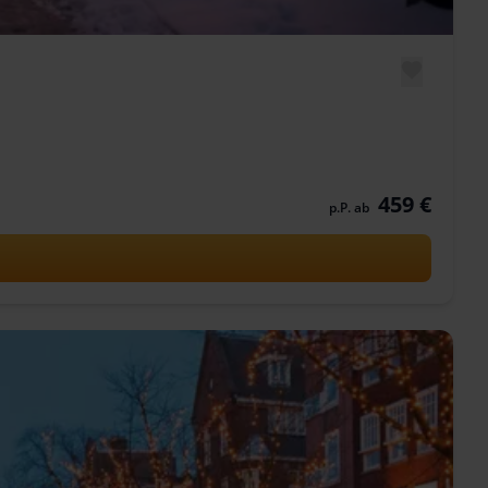
459 €
p.P. ab