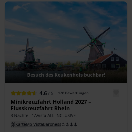
Besuch des Keukenhofs buchbar!
4.6
/ 5
126
Bewertungen
Minikreuzfahrt Holland 2027 –
Flusskreuzfahrt Rhein
3 Nächte
· 1AVista ALL INCLUSIVE
Karte
MS VistaBaroness