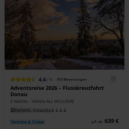
4.4
/ 5
453
Bewertungen
Adventsreise 2026 – Flusskreuzfahrt
Donau
5 Nächte
· 1AVista ALL INCLUSIVE
Karte
MS VistaLilea
639 €
Termine & Preise
p.P. ab