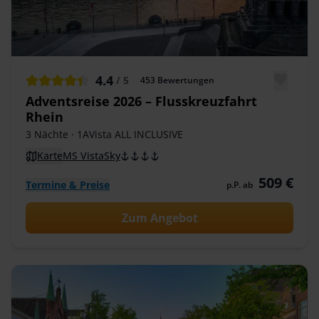
4.4
/ 5
453
Bewertungen
Adventsreise 2026 – Flusskreuzfahrt
Rhein
3 Nächte
· 1AVista ALL INCLUSIVE
Karte
MS VistaSky
509 €
Termine & Preise
p.P. ab
Zum Angebot