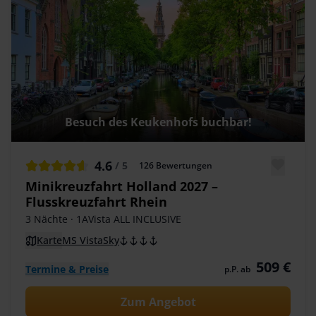
Besuch des Keukenhofs buchbar!
4.6
/ 5
126
Bewertungen
Minikreuzfahrt Holland 2027 –
Flusskreuzfahrt Rhein
3 Nächte
· 1AVista ALL INCLUSIVE
Karte
MS VistaSky
509 €
Termine & Preise
p.P. ab
Zum Angebot