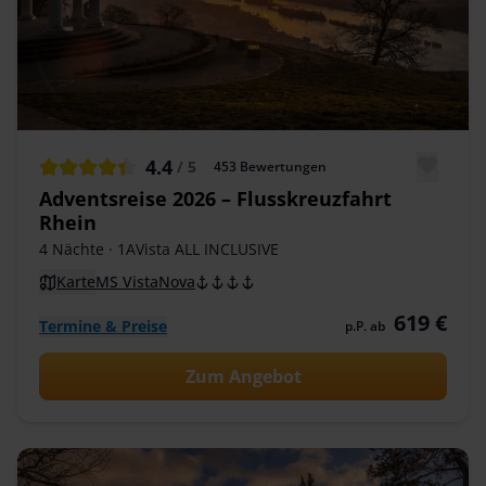
4.4
/ 5
453
Bewertungen
Adventsreise 2026 – Flusskreuzfahrt
Rhein
4 Nächte
· 1AVista ALL INCLUSIVE
Karte
MS VistaNova
619 €
Termine & Preise
p.P. ab
Zum Angebot