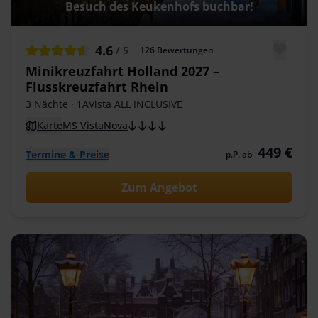
Besuch des Keukenhofs buchbar!
4.6
/ 5
126
Bewertungen
Minikreuzfahrt Holland 2027 –
Flusskreuzfahrt Rhein
3 Nächte
· 1AVista ALL INCLUSIVE
Karte
MS VistaNova
449 €
Termine & Preise
p.P. ab
Zum Angebot