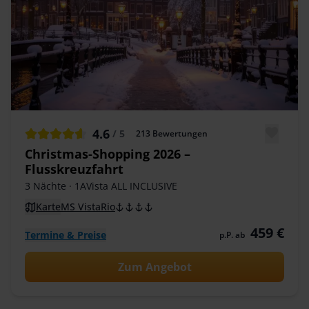
4.6
/ 5
213
Bewertungen
Christmas-Shopping 2026 –
Flusskreuzfahrt
3 Nächte
· 1AVista ALL INCLUSIVE
Karte
MS VistaRio
459 €
Termine & Preise
p.P. ab
Zum Angebot