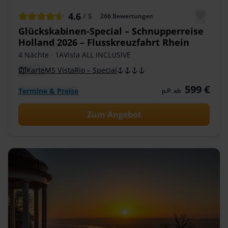
4.6
/ 5
266
Bewertungen
Glückskabinen-Special – Schnupperreise
Holland 2026 – Flusskreuzfahrt Rhein
4 Nächte
· 1AVista ALL INCLUSIVE
Karte
MS VistaRio – Special
599 €
Termine & Preise
p.P. ab
Zum Angebot