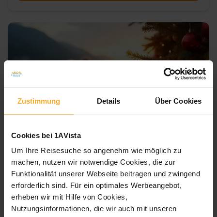
Zustimmung
Details
Über Cookies
Cookies bei 1AVista
Um Ihre Reisesuche so angenehm wie möglich zu
machen, nutzen wir notwendige Cookies, die zur
4.4
/ 5
453
Bewertungen
Funktionalität unserer Webseite beitragen und zwingend
erforderlich sind. Für ein optimales Werbeangebot,
Adventsreise 2026 – Flusskreuzfahrt
Donau
erheben wir mit Hilfe von Cookies,
Nutzungsinformationen, die wir auch mit unseren
5 Nächte
· 1AVista ALL INCLUSIVE