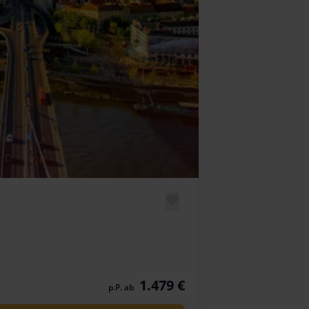
1.479 €
p.P. ab