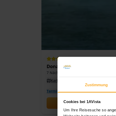
4.1
/ 5
9
Bewertungen
Donauzauber mit Hund 2026 -
7 Nächte
· 1AVista ALL INCLUSIVE
Karte
MS Classica
Zustimmung
Termine & Preise
Cookies bei 1AVista
Um Ihre Reisesuche so angen
Webseite beitragen und zwing