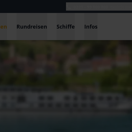
0221 - 99 800 800
täglich vo
ten
Rundreisen
Schiffe
Infos