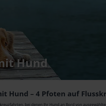
mit Hund
it Hund – 4 Pfoten auf Flussk
kreuzfahrten, bei denen Ihr Hund an Bord von ausgewählten